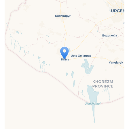
Travelers' Map is loading...
If you see this after your page is
loaded completely, leafletJS files are
missing.