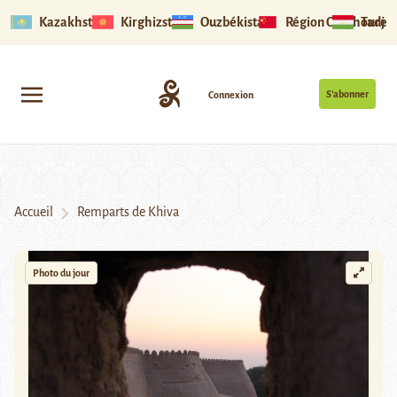
Kazakhstan
Kirghizstan
Ouzbékistan
Région Ouïghoure
Tadjik
S’abonner
Connexion
Accueil
Remparts de Khiva
Photo du jour