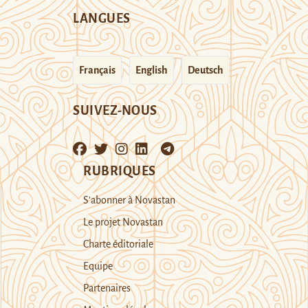
LANGUES
Français
English
Deutsch
SUIVEZ-NOUS
RUBRIQUES
S’abonner à Novastan
Le projet Novastan
Charte éditoriale
Equipe
Partenaires