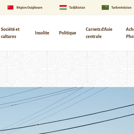
Région Ouïghoure
Tadjikistan
Turkménistan
Société et
Carnets d’Asie
Ach
Insolite
Politique
cultures
centrale
Phot