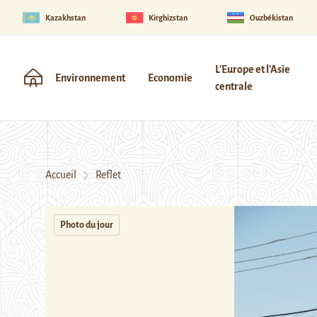
Kazakhstan
Kirghizstan
Ouzbékistan
L'Europe et l'Asie
Environnement
Economie
centrale
Accueil
Reflet
Photo du jour