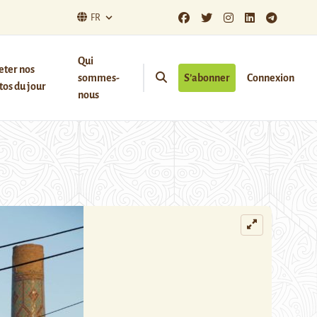
FR
Qui
eter nos
sommes-
S’abonner
Connexion
os du jour
nous