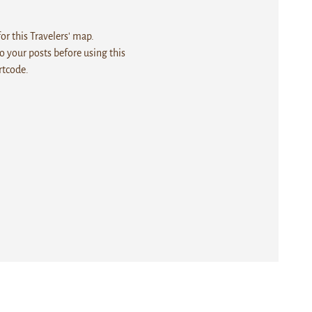
r this Travelers' map.
 your posts before using this
rtcode.