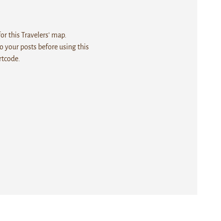
r this Travelers' map.
 your posts before using this
rtcode.