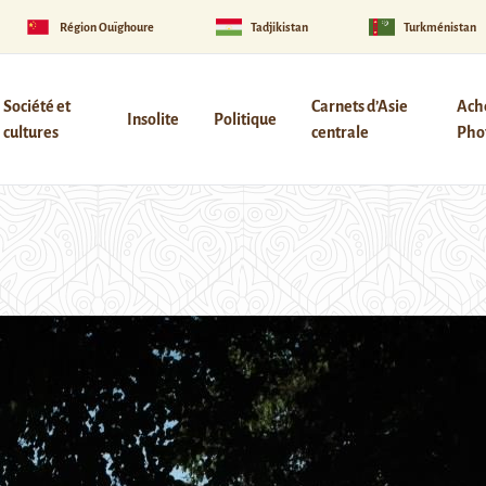
Région Ouïghoure
Tadjikistan
Turkménistan
Société et
Carnets d’Asie
Ach
Insolite
Politique
cultures
centrale
Phot