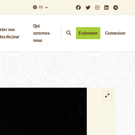
FR
Qui
eter nos
sommes-
S’abonner
Connexion
os du jour
nous