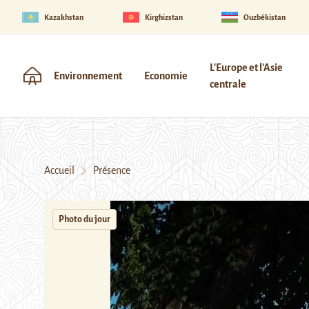
Kazakhstan
Kirghizstan
Ouzbékistan
L'Europe et l'Asie
Environnement
Economie
centrale
Accueil
Présence
Photo du jour