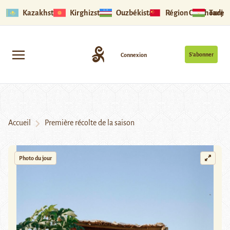
Kazakhstan
Kirghizstan
Ouzbékistan
Région Ouïghoure
Tadjik
S’abonner
Connexion
Accueil
Première récolte de la saison
Photo du jour