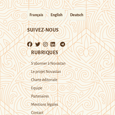
Français
English
Deutsch
SUIVEZ-NOUS
RUBRIQUES
S’abonner à Novastan
Le projet Novastan
Charte éditoriale
Equipe
Partenaires
Mentions légales
Contact