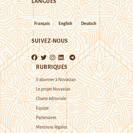
LANGUES
Français
English
Deutsch
SUIVEZ-NOUS
RUBRIQUES
S’abonner à Novastan
Le projet Novastan
Charte éditoriale
Equipe
Partenaires
Mentions légales