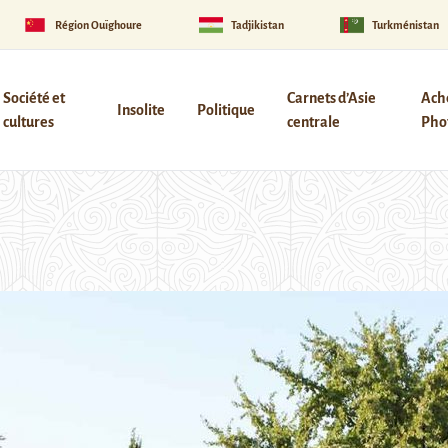
Région Ouïghoure
Tadjikistan
Turkménistan
Société et
Carnets d’Asie
Ach
Insolite
Politique
cultures
centrale
Phot