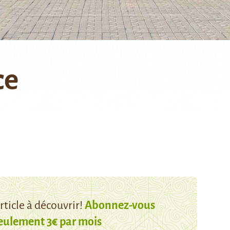
ce
ticle à découvrir!
Abonnez-vous
eulement 3€ par mois