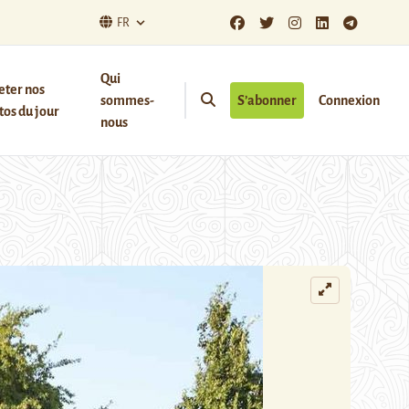
FR
Qui
eter nos
sommes-
S’abonner
Connexion
os du jour
nous