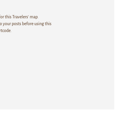
r this Travelers' map.
 your posts before using this
rtcode.