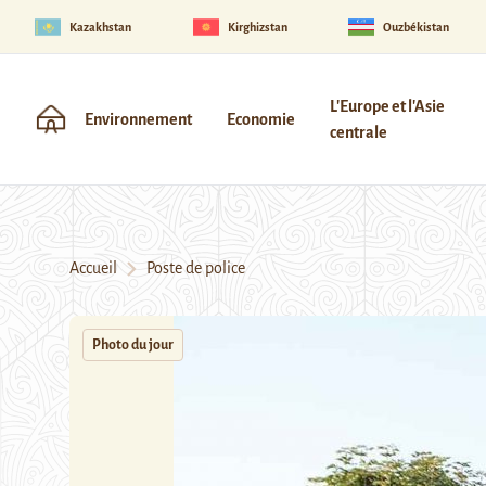
Kazakhstan
Kirghizstan
Ouzbékistan
L'Europe et l'Asie
Environnement
Economie
centrale
Accueil
Poste de police
Photo du jour