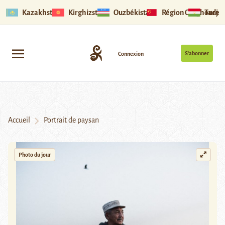
Kazakhstan
Kirghizstan
Ouzbékistan
Région Ouïghoure
Tadjik
S’abonner
Connexion
Accueil
Portrait de paysan
Photo du jour