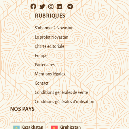
RUBRIQUES
S’abonner à Novastan
Le projet Novastan
Charte éditoriale
Equipe
Partenaires
Mentions légales
Contact
Conditions générales de vente
Conditions générales d’utilisation
NOS PAYS
Kazakhstan
Kirghizstan