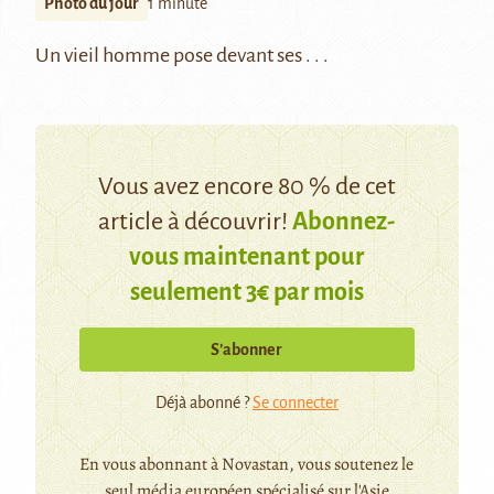
Photo du jour
1 minute
Un vieil homme pose devant ses . . .
Vous avez encore 80 % de cet
article à découvrir!
Abonnez-
vous maintenant pour
seulement 3€ par mois
S’abonner
Déjà abonné ?
Se connecter
En vous abonnant à Novastan, vous soutenez le
seul média européen spécialisé sur l'Asie