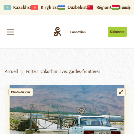
Kazakhstan
Kirghizstan
Ouzbékistan
Région Ouïghoure
Tadjik
S’abonner
Connexion
Accueil
Porte à Ichkochim avec gardes-frontières
Photo du jour