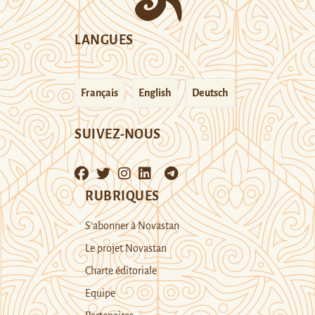
LANGUES
Français
English
Deutsch
SUIVEZ-NOUS
RUBRIQUES
S’abonner à Novastan
Le projet Novastan
Charte éditoriale
Equipe