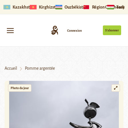
Kazakhstan
Kirghizstan
Ouzbékistan
Région Ouïghoure
Tadjik
S’abonner
Connexion
Accueil
Pomme argentée
Photo du jour