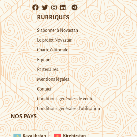
RUBRIQUES
S’abonner à Novastan
Le projet Novastan
Charte éditoriale
Equipe
Partenaires
Mentions légales
Contact
Conditions générales de vente
Conditions générales d’utilisation
NOS PAYS
Kazakhstan
Kirghizstan