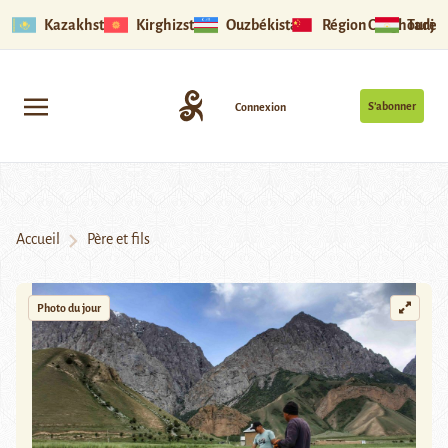
Kazakhstan
Kirghizstan
Ouzbékistan
Région Ouïghoure
Tadjik
S’abonner
Connexion
Accueil
Père et fils
Photo du jour