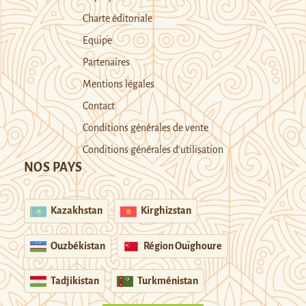
Charte éditoriale
Equipe
Partenaires
Mentions légales
Contact
Conditions générales de vente
Conditions générales d’utilisation
NOS PAYS
Kazakhstan
Kirghizstan
Ouzbékistan
Région Ouïghoure
Tadjikistan
Turkménistan