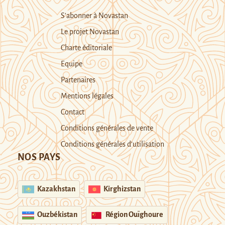
S’abonner à Novastan
Le projet Novastan
Charte éditoriale
Equipe
Partenaires
Mentions légales
Contact
Conditions générales de vente
Conditions générales d’utilisation
NOS PAYS
Kazakhstan
Kirghizstan
Ouzbékistan
Région Ouïghoure