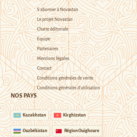
S’abonner à Novastan
Le projet Novastan
Charte éditoriale
Equipe
Partenaires
Mentions légales
Contact
Conditions générales de vente
Conditions générales d’utilisation
NOS PAYS
Kazakhstan
Kirghizstan
Ouzbékistan
Région Ouïghoure