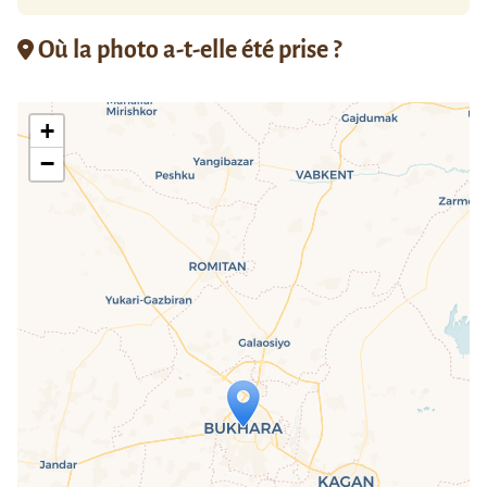
Où la photo a-t-elle été prise ?
+
−
Travelers' Map is loading...
If you see this after your page is
loaded completely, leafletJS files are
missing.