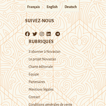
Français
English
Deutsch
SUIVEZ-NOUS
RUBRIQUES
S’abonner à Novastan
Le projet Novastan
Charte éditoriale
Equipe
Partenaires
Mentions légales
Contact
Conditions générales de vente