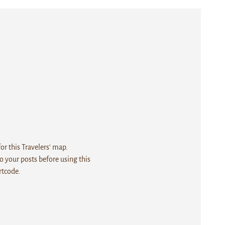
r this Travelers' map.
 your posts before using this
rtcode.