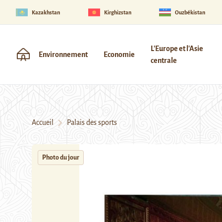
Kazakhstan
Kirghizstan
Ouzbékistan
L'Europe et l'Asie
Environnement
Economie
centrale
Accueil
Palais des sports
Photo du jour