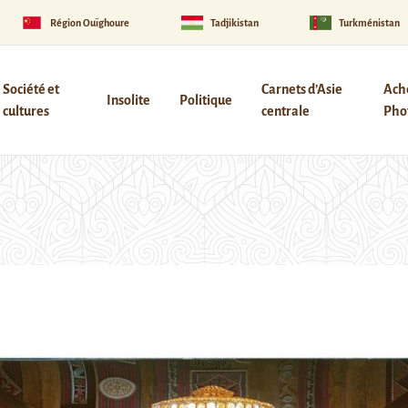
Région Ouïghoure
Tadjikistan
Turkménistan
Société et
Carnets d’Asie
Ach
Insolite
Politique
cultures
centrale
Phot