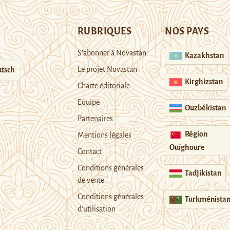
RUBRIQUES
NOS PAYS
S’abonner à Novastan
Kazakhstan
Le projet Novastan
tsch
Kirghizstan
Charte éditoriale
Equipe
Ouzbékistan
Partenaires
Région
Mentions légales
Ouïghoure
Contact
Conditions générales
Tadjikistan
de vente
Conditions générales
Turkménista
d’utilisation