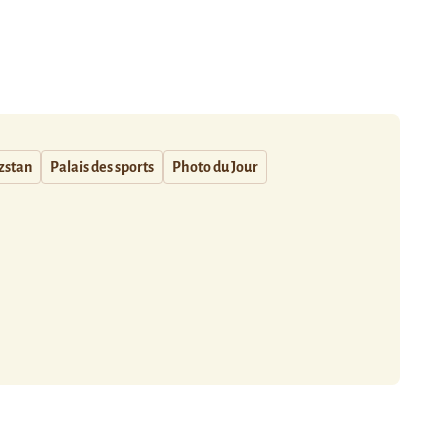
zstan
Palais des sports
Photo du Jour