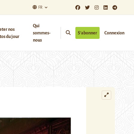
FR
Qui
eter nos
sommes-
S’abonner
Connexion
os du jour
nous