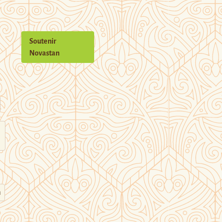
Soutenir
Novastan
n