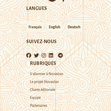
LANGUES
Français
English
Deutsch
SUIVEZ-NOUS
RUBRIQUES
S’abonner à Novastan
Le projet Novastan
Charte éditoriale
Equipe
Partenaires