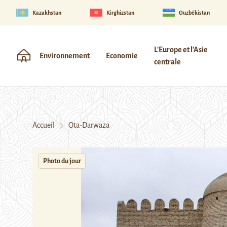
Kazakhstan
Kirghizstan
Ouzbékistan
L'Europe et l'Asie
Environnement
Economie
centrale
Accueil
Ota-Darwaza
Photo du jour