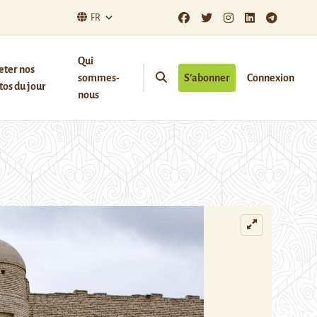
FR
Qui
eter nos
sommes-
S’abonner
Connexion
os du jour
nous