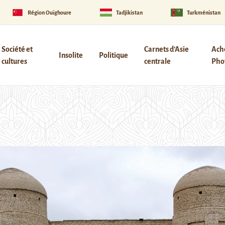
Région Ouïghoure
Tadjikistan
Turkménistan
Société et
Carnets d’Asie
Ach
Insolite
Politique
cultures
centrale
Phot