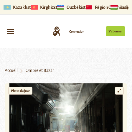
Kazakhstan
Kirghizstan
Ouzbékistan
Région Ouïghoure
Tadjik
S’abonner
Connexion
Accueil
Ombre et Bazar
Photo du jour