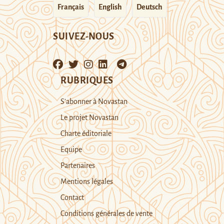
Français
English
Deutsch
SUIVEZ-NOUS
RUBRIQUES
S’abonner à Novastan
Le projet Novastan
Charte éditoriale
Equipe
Partenaires
Mentions légales
Contact
Conditions générales de vente