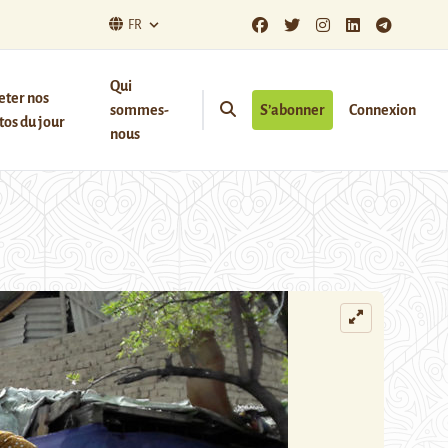
FR
Qui
eter nos
sommes-
S’abonner
Connexion
os du jour
nous