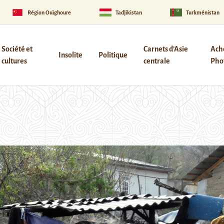
Région Ouïghoure
Tadjikistan
Turkménistan
Société et
Carnets d’Asie
Ach
Insolite
Politique
cultures
centrale
Phot