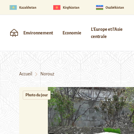
Kazakhstan
Kirghizstan
Ouzbékistan
L'Europe et l'Asie
Environnement
Economie
centrale
Accueil
Norouz
Photo du jour