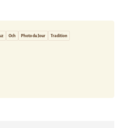
uz
Och
Photo du Jour
Tradition