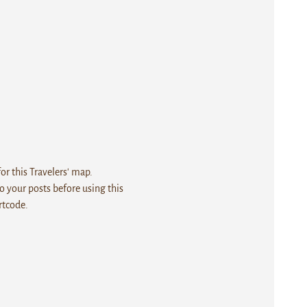
r this Travelers' map.
 your posts before using this
rtcode.