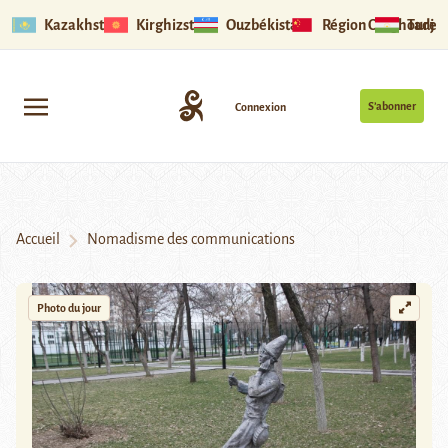
Kazakhstan
Kirghizstan
Ouzbékistan
Région Ouïghoure
Tadjik
S’abonner
Connexion
Accueil
Nomadisme des communications
Photo du jour