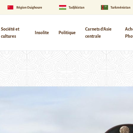
Région Ouïghoure
Tadjikistan
Turkménistan
Société et
Carnets d’Asie
Ach
Insolite
Politique
cultures
centrale
Phot