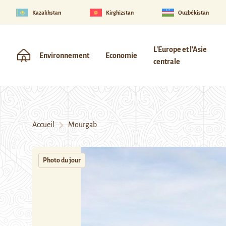
Kazakhstan
Kirghizstan
Ouzbékistan
L'Europe et l'Asie
Environnement
Economie
centrale
Accueil
Mourgab
Photo du jour