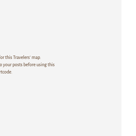
r this Travelers' map.
 your posts before using this
rtcode.