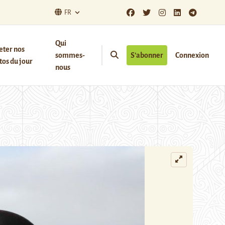
FR
Qui
eter nos
sommes-
S’abonner
Connexion
os du jour
nous