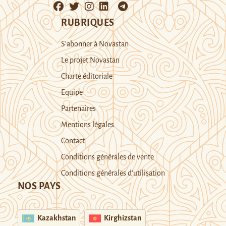
RUBRIQUES
S’abonner à Novastan
Le projet Novastan
Charte éditoriale
Equipe
Partenaires
Mentions légales
Contact
Conditions générales de vente
Conditions générales d’utilisation
NOS PAYS
Kazakhstan
Kirghizstan