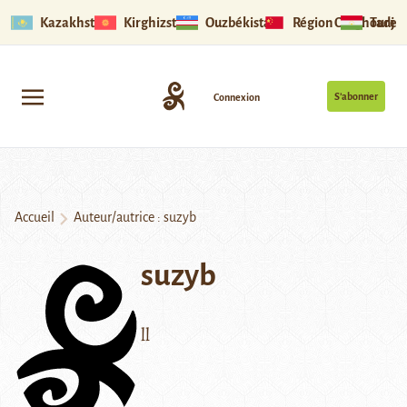
Kazakhstan
Kirghizstan
Ouzbékistan
Région Ouïghoure
Tadjik
S’abonner
Connexion
Accueil
Auteur/autrice : suzyb
suzyb
ll