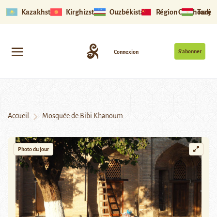
Kazakhstan
Kirghizstan
Ouzbékistan
Région Ouïghoure
Tadjik
S’abonner
Connexion
Accueil
Mosquée de Bibi Khanoum
Photo du jour