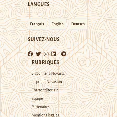
LANGUES
Français
English
Deutsch
SUIVEZ-NOUS
RUBRIQUES
S’abonner à Novastan
Le projet Novastan
Charte éditoriale
Equipe
Partenaires
Mentions légales