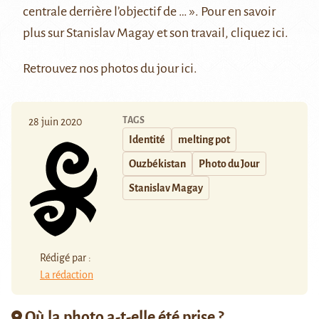
centrale derrière l’objectif de … »
. Pour en savoir
plus sur Stanislav Magay et son travail, cliquez
ici
.
Retrouvez nos photos du jour
ici
.
TAGS
28 juin 2020
Identité
melting pot
Ouzbékistan
Photo du Jour
Stanislav Magay
Rédigé par :
La rédaction
Où la photo a-t-elle été prise ?