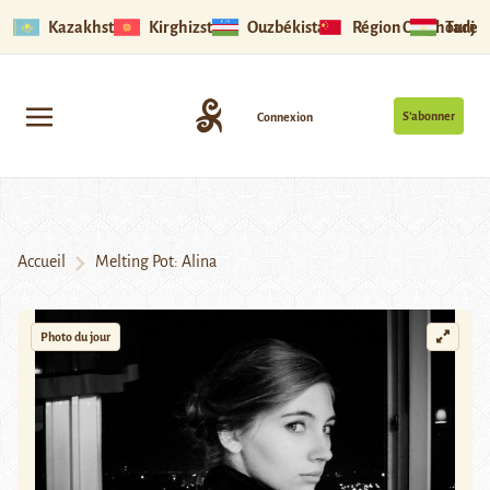
Kazakhstan
Kirghizstan
Ouzbékistan
Région Ouïghoure
Tadjik
S’abonner
Connexion
Accueil
Melting Pot: Alina
Photo du jour