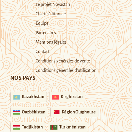
Le projet Novastan
Charte éditoriale
Equipe
Partenaires
Mentions légales
Contact
Conditions générales de vente
Conditions générales d’utilisation
NOS PAYS
Kazakhstan
Kirghizstan
Ouzbékistan
Région Ouïghoure
Tadjikistan
Turkménistan