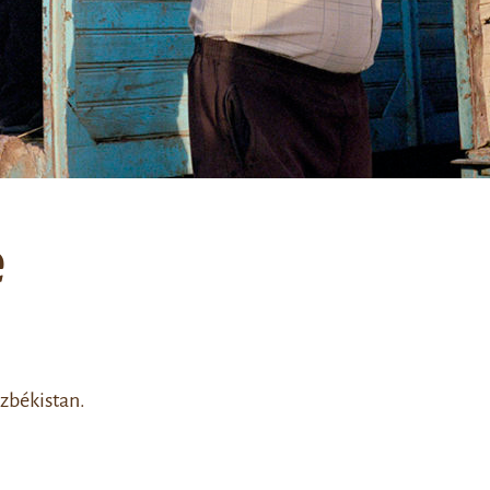
e
zbékistan.