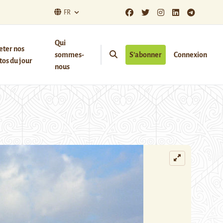
FR
Qui
eter nos
sommes-
S’abonner
Connexion
os du jour
nous