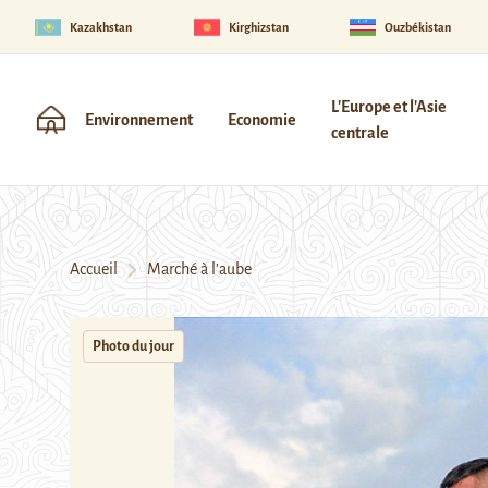
Kazakhstan
Kirghizstan
Ouzbékistan
L'Europe et l'Asie
Environnement
Economie
centrale
Accueil
Marché à l’aube
Photo du jour