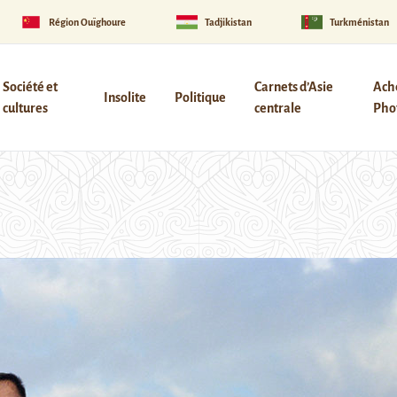
Région Ouïghoure
Tadjikistan
Turkménistan
Société et
Carnets d’Asie
Ach
Insolite
Politique
cultures
centrale
Phot