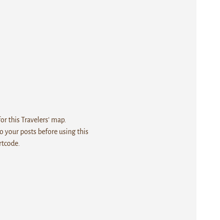
r this Travelers' map.
 your posts before using this
rtcode.