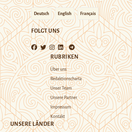
Deutsch
English
Français
FOLGT UNS
RUBRIKEN
Über uns
Redaktionscharta
Unser Team
Unsere Partner
Impressum
Kontakt
UNSERE LÄNDER