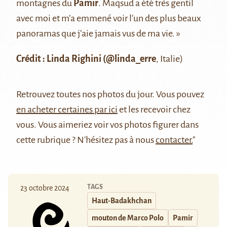
montagnes du
Pamir
. Maqsud a été très gentil
avec moi et m’a emmené voir l’un des plus beaux
panoramas que j’aie jamais vus de ma vie. »
Crédit : Linda Righini (
@linda_erre
, Italie)
Retrouvez
toutes nos photos du jour
. Vous pouvez
en acheter certaines par ici
et les recevoir chez
vous. Vous aimeriez voir vos photos figurer dans
cette rubrique ? N'hésitez pas à nous
contacter.
"
TAGS
23 octobre 2024
Haut-Badakhchan
mouton de Marco Polo
Pamir