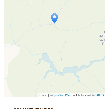
Travelers' Map is loading...
If you see this after your page is
loaded completely, leafletJS files are
missing.
Leaflet
| ©
OpenStreetMap
contributors and ©
CARTO