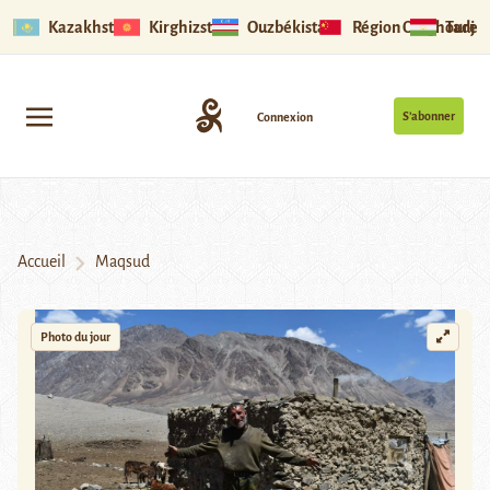
Kazakhstan
Kirghizstan
Ouzbékistan
Région Ouïghoure
Tadjik
S’abonner
Connexion
Accueil
Maqsud
Photo du jour