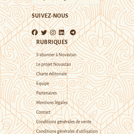
SUIVEZ-NOUS
RUBRIQUES
S’abonner à Novastan
Le projet Novastan
Charte éditoriale
Equipe
Partenaires
Mentions légales
Contact
Conditions générales de vente
Conditions générales d’utilisation