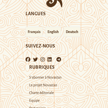
LANGUES
Français
English
Deutsch
SUIVEZ-NOUS
RUBRIQUES
S’abonner à Novastan
Le projet Novastan
Charte éditoriale
Equipe