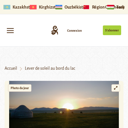
Kazakhstan
Kirghizstan
Ouzbékistan
Région Ouïghoure
Tadjik
S’abonner
Connexion
Accueil
Lever de soleil au bord du lac
Photo du jour