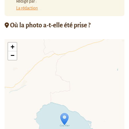
Rédigé par :
La rédaction
Où la photo a-t-elle été prise ?
+
−
Travelers' Map is loading...
If you see this after your page is
loaded completely, leafletJS files are