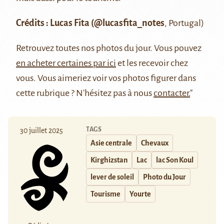
Crédits :
Lucas Fita (@lucasfita_notes
, Portugal)
Retrouvez
toutes nos photos du jour
. Vous pouvez
en acheter certaines par ici
et les recevoir chez
vous. Vous aimeriez voir vos photos figurer dans
cette rubrique ? N'hésitez pas à nous
contacter.
"
TAGS
30 juillet 2025
Asie centrale
Chevaux
Kirghizstan
Lac
lac Son Koul
lever de soleil
Photo du Jour
Tourisme
Yourte