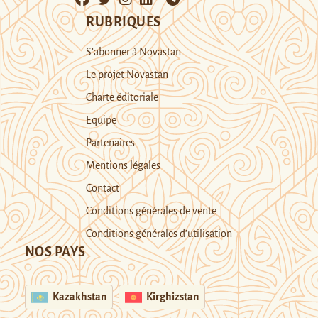
RUBRIQUES
S’abonner à Novastan
Le projet Novastan
Charte éditoriale
Equipe
Partenaires
Mentions légales
Contact
Conditions générales de vente
Conditions générales d’utilisation
NOS PAYS
Kazakhstan
Kirghizstan