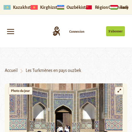
Kazakhstan
Kirghizstan
Ouzbékistan
Région Ouïghoure
Tadjik
S’abonner
Connexion
Accueil
Les Turkmènes en pays ouzbek
Photo du jour