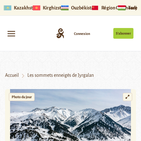
Kazakhstan
Kirghizstan
Ouzbékistan
Région Ouïghoure
Tadjik
S’abonner
Connexion
Accueil
Les sommets enneigés de Jyrgalan
Photo du jour