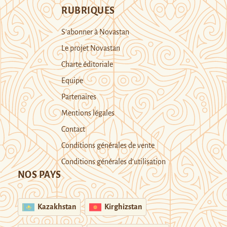
RUBRIQUES
S’abonner à Novastan
Le projet Novastan
Charte éditoriale
Equipe
Partenaires
Mentions légales
Contact
Conditions générales de vente
Conditions générales d’utilisation
NOS PAYS
Kazakhstan
Kirghizstan