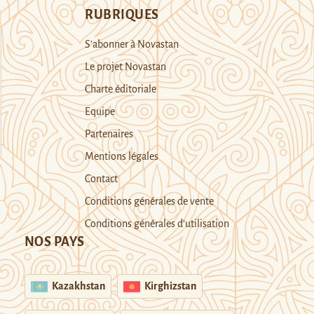
RUBRIQUES
S’abonner à Novastan
Le projet Novastan
Charte éditoriale
Equipe
Partenaires
Mentions légales
Contact
Conditions générales de vente
Conditions générales d’utilisation
NOS PAYS
Kazakhstan
Kirghizstan