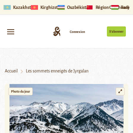
Kazakhstan
Kirghizstan
Ouzbékistan
Région Ouïghoure
Tadjik
S’abonner
Connexion
Accueil
Les sommets enneigés de Jyrgalan
Photo du jour