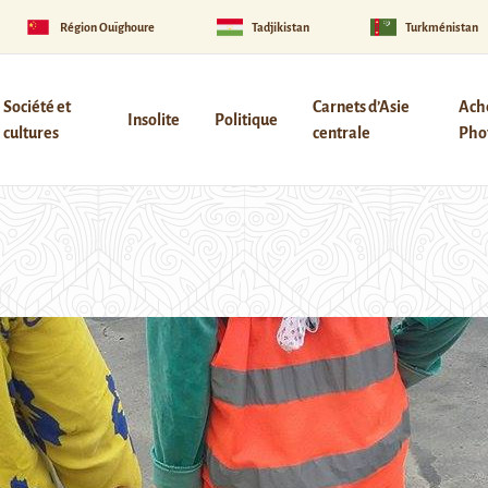
Région Ouïghoure
Tadjikistan
Turkménistan
Société et
Carnets d’Asie
Ach
Insolite
Politique
cultures
centrale
Phot