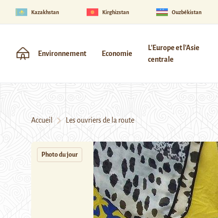
Kazakhstan
Kirghizstan
Ouzbékistan
L'Europe et l'Asie
Environnement
Economie
centrale
Accueil
Les ouvriers de la route
Photo du jour