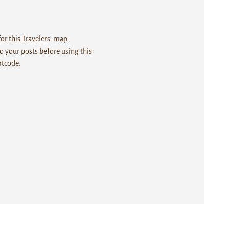
r this Travelers' map.
 your posts before using this
rtcode.