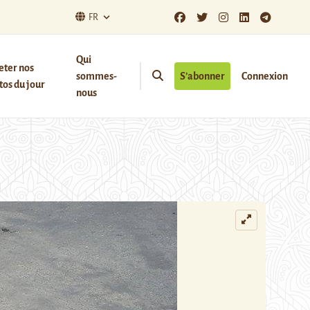
FR
Qui
eter nos
sommes-
S’abonner
Connexion
os du jour
nous