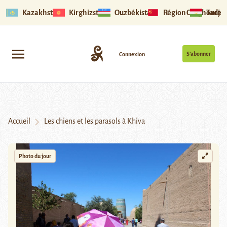
Kazakhstan
Kirghizstan
Ouzbékistan
Région Ouïghoure
Tadjik
S’abonner
Connexion
Accueil
Les chiens et les parasols à Khiva
Photo du jour