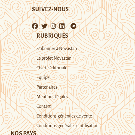
SUIVEZ-NOUS
RUBRIQUES
S’abonner à Novastan
Le projet Novastan
Charte éditoriale
Equipe
Partenaires
Mentions légales
Contact
Conditions générales de vente
Conditions générales d’utilisation
NOS PAYS