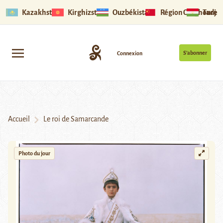
Kazakhstan
Kirghizstan
Ouzbékistan
Région Ouïghoure
Tadjik
S’abonner
Connexion
Accueil
Le roi de Samarcande
Photo du jour