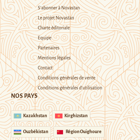
S’abonner à Novastan
Le projet Novastan
Charte éditoriale
Equipe
Partenaires
Mentions légales
Contact
Conditions générales de vente
Conditions générales d’utilisation
NOS PAYS
Kazakhstan
Kirghizstan
Ouzbékistan
Région Ouïghoure