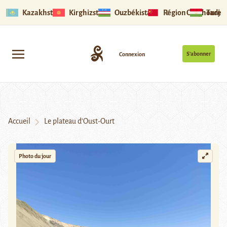
Kazakhstan
Kirghizstan
Ouzbékistan
Région Ouïghoure
Tadjik
S’abonner
Connexion
Accueil
Le plateau d’Oust-Ourt
Photo du jour