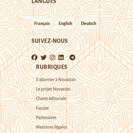
LANGUES
Français
English
Deutsch
SUIVEZ-NOUS
RUBRIQUES
S’abonner à Novastan
Le projet Novastan
Charte éditoriale
Equipe
Partenaires
Mentions légales