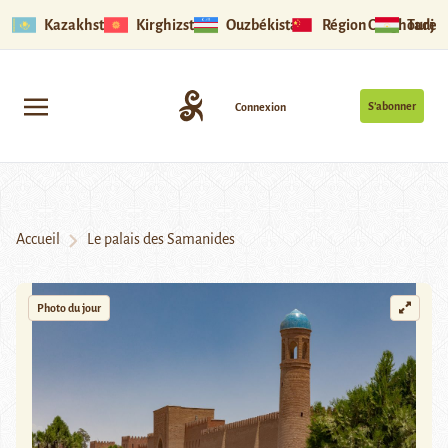
Kazakhstan
Kirghizstan
Ouzbékistan
Région Ouïghoure
Tadjik
S’abonner
Connexion
Accueil
Le palais des Samanides
Photo du jour