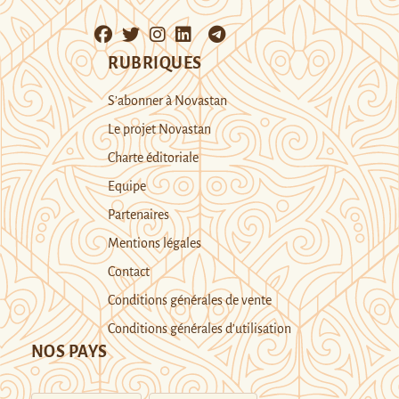
RUBRIQUES
S’abonner à Novastan
Le projet Novastan
Charte éditoriale
Equipe
Partenaires
Mentions légales
Contact
Conditions générales de vente
Conditions générales d’utilisation
NOS PAYS