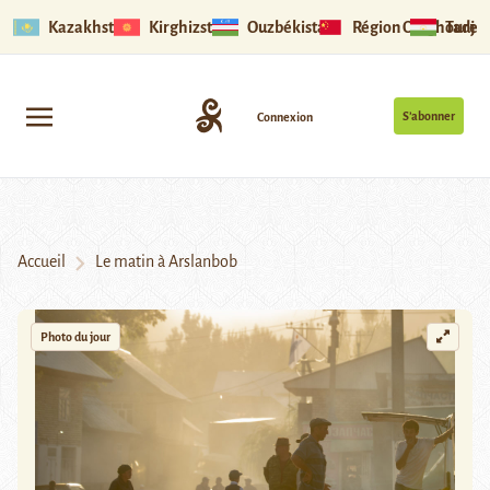
Kazakhstan
Kirghizstan
Ouzbékistan
Région Ouïghoure
Tadjik
S’abonner
Connexion
Accueil
Le matin à Arslanbob
Photo du jour