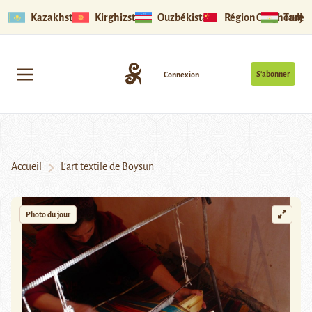
Kazakhstan
Kirghizstan
Ouzbékistan
Région Ouïghoure
Tadjik
S’abonner
Connexion
Accueil
L’art textile de Boysun
Photo du jour