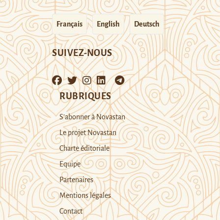
Français
English
Deutsch
SUIVEZ-NOUS
RUBRIQUES
S’abonner à Novastan
Le projet Novastan
Charte éditoriale
Equipe
Partenaires
Mentions légales
Contact