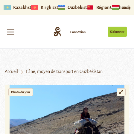
Kazakhstan
Kirghizstan
Ouzbékistan
Région Ouïghoure
Tadjik
S’abonner
Connexion
Accueil
L’âne, moyen de transport en Ouzbékistan
Photo du jour