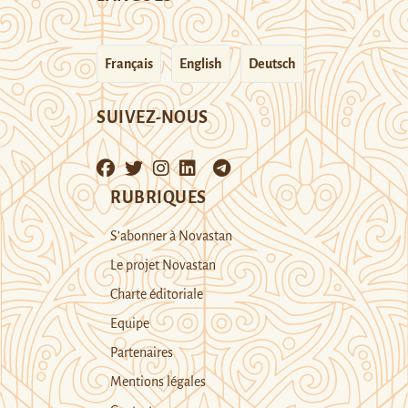
Français
English
Deutsch
SUIVEZ-NOUS
RUBRIQUES
S’abonner à Novastan
Le projet Novastan
Charte éditoriale
Equipe
Partenaires
Mentions légales