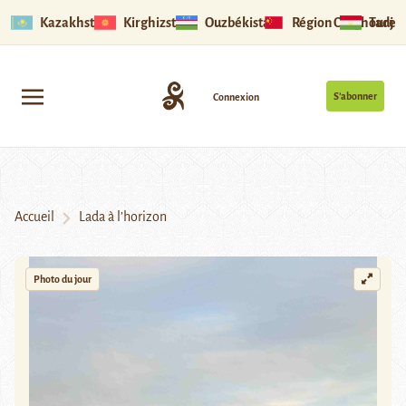
Kazakhstan
Kirghizstan
Ouzbékistan
Région Ouïghoure
Tadjik
S’abonner
Connexion
Accueil
Lada à l’horizon
Photo du jour