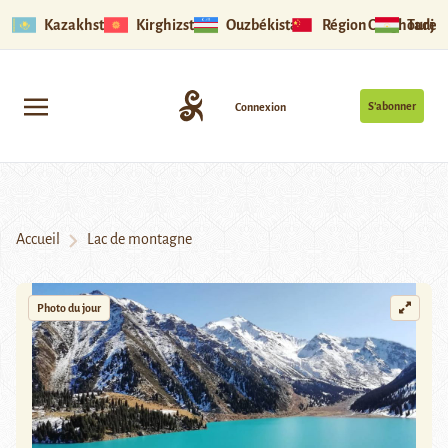
Kazakhstan
Kirghizstan
Ouzbékistan
Région Ouïghoure
Tadjik
S’abonner
Connexion
Accueil
Lac de montagne
Photo du jour