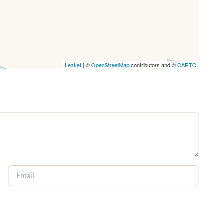
Leaflet
| ©
OpenStreetMap
contributors and ©
CARTO