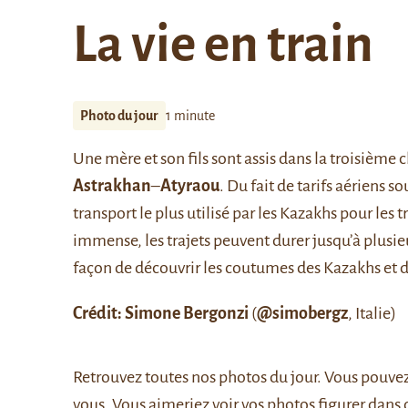
La vie en train
Photo du jour
1 minute
Une mère et son fils sont assis dans la troisième c
Astrakhan
–
Atyraou
. Du fait de tarifs aériens s
transport le plus utilisé par les Kazakhs pour les
immense, les trajets peuvent durer jusqu’à plusieu
façon de découvrir les coutumes des Kazakhs et d
Crédit: Simone Bergonzi
(
@simobergz
, Italie)
Retrouvez
toutes nos photos du jour
. Vous pouve
vous. Vous aimeriez voir vos photos figurer dans 