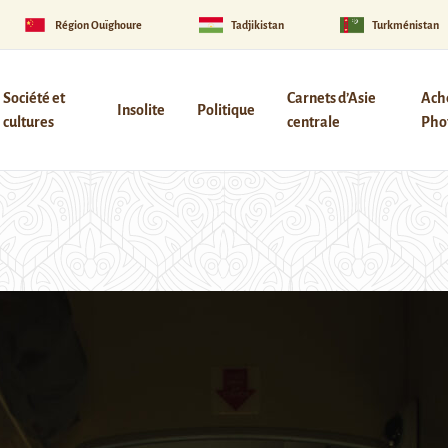
Région Ouïghoure
Tadjikistan
Turkménistan
Société et
Carnets d’Asie
Ach
Insolite
Politique
cultures
centrale
Phot