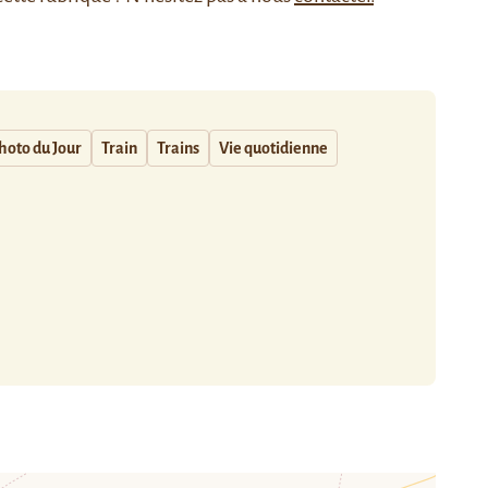
hoto du Jour
Train
Trains
Vie quotidienne