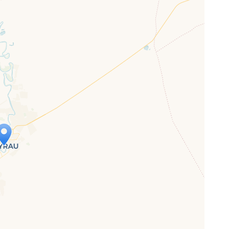
ap is loading...
 loaded completely, leafletJS files are
ssing.