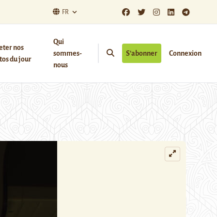
FR
Qui
eter nos
sommes-
S’abonner
Connexion
os du jour
nous