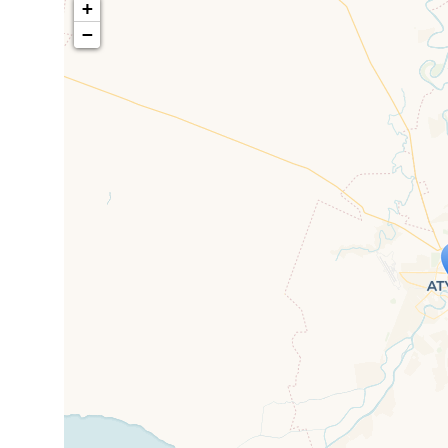
+
−
Travelers' M
If you see this after your page is
mi