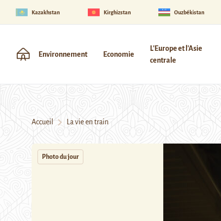
Kazakhstan
Kirghizstan
Ouzbékistan
L'Europe et l'Asie
Environnement
Economie
centrale
Accueil
La vie en train
Photo du jour