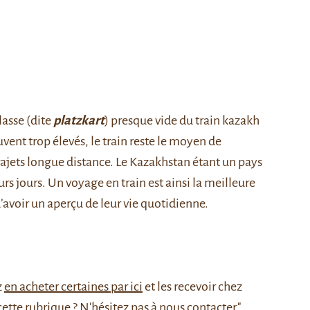
lasse (dite
platzkart
) presque vide du train kazakh
ouvent trop élevés, le train reste le moyen de
 trajets longue distance. Le Kazakhstan étant un pays
rs jours. Un voyage en train est ainsi la meilleure
’avoir un aperçu de leur vie quotidienne.
z
en acheter certaines par ici
et les recevoir chez
cette rubrique ? N'hésitez pas à nous
contacter.
"