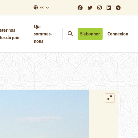
FR
Qui
eter nos
sommes-
S’abonner
Connexion
os du jour
nous