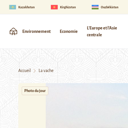
Kazakhstan
Kirghizstan
Ouzbékistan
L'Europe et l'Asie
Environnement
Economie
centrale
Accueil
La vache
Photo du jour