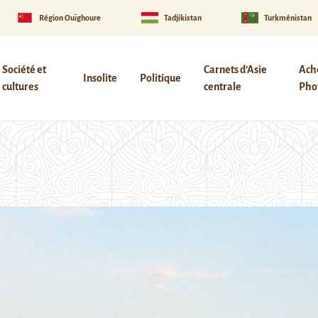
Région Ouïghoure
Tadjikistan
Turkménistan
Société et
Carnets d’Asie
Ach
Insolite
Politique
cultures
centrale
Phot