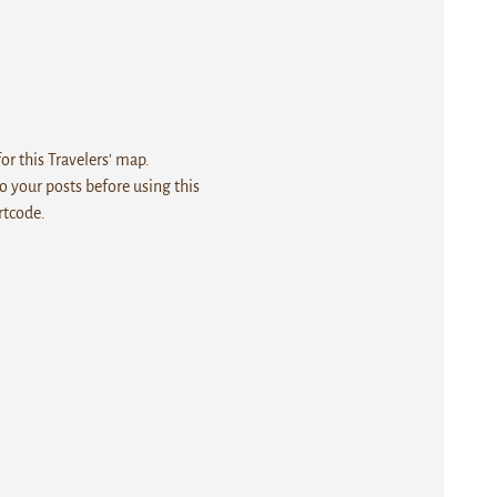
r this Travelers' map.
 your posts before using this
rtcode.