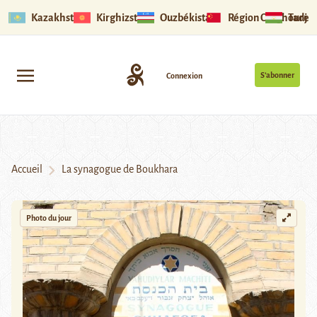
Kazakhstan
Kirghizstan
Ouzbékistan
Région Ouïghoure
Tadjik
S’abonner
Connexion
Accueil
La synagogue de Boukhara
Photo du jour