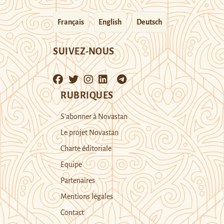
Français
English
Deutsch
SUIVEZ-NOUS
RUBRIQUES
S’abonner à Novastan
Le projet Novastan
Charte éditoriale
Equipe
Partenaires
Mentions légales
Contact