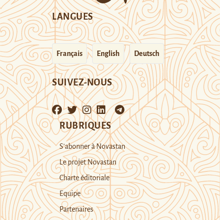
LANGUES
Français
English
Deutsch
SUIVEZ-NOUS
RUBRIQUES
S’abonner à Novastan
Le projet Novastan
Charte éditoriale
Equipe
Partenaires