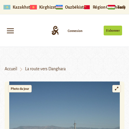
Kazakhstan
Kirghizstan
Ouzbékistan
Région Ouïghoure
Tadjik
S’abonner
Connexion
Accueil
La route vers Danghara
Photo du jour