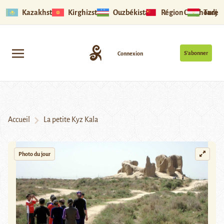
Kazakhstan
Kirghizstan
Ouzbékistan
Région Ouïghoure
Tadjik
S’abonner
Connexion
Accueil
La petite Kyz Kala
Photo du jour