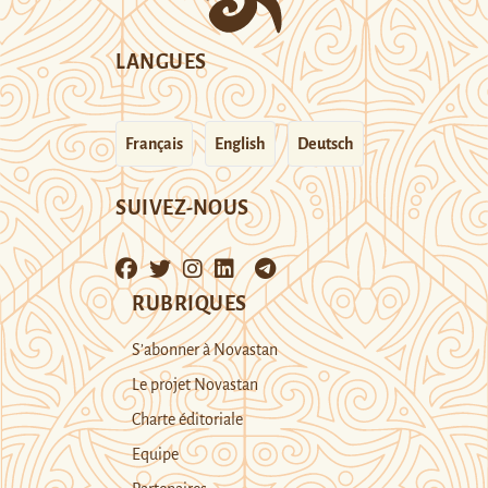
LANGUES
Français
English
Deutsch
SUIVEZ-NOUS
RUBRIQUES
S’abonner à Novastan
Le projet Novastan
Charte éditoriale
Equipe