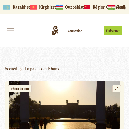
Kazakhstan
Kirghizstan
Ouzbékistan
Région Ouïghoure
Tadjik
S’abonner
Connexion
Accueil
La palais des Khans
Photo du jour