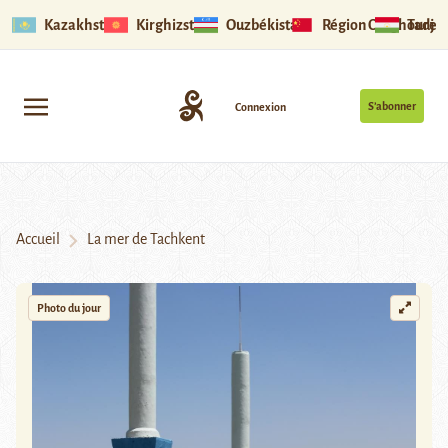
Kazakhstan
Kirghizstan
Ouzbékistan
Région Ouïghoure
Tadjik
S’abonner
Connexion
Accueil
La mer de Tachkent
Photo du jour