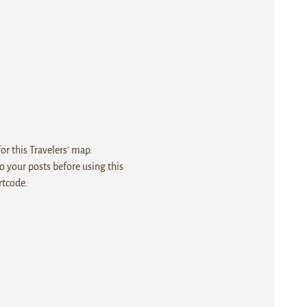
r this Travelers' map.
 your posts before using this
rtcode.