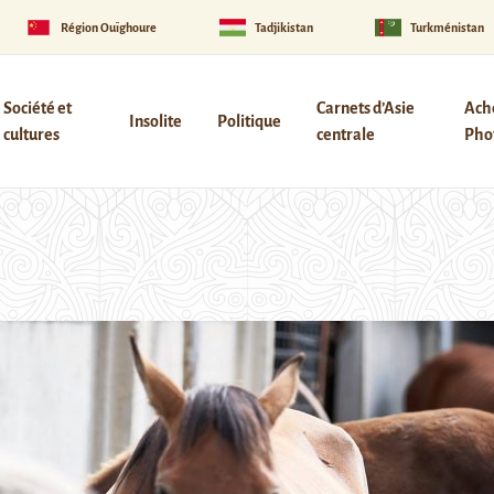
Région Ouïghoure
Tadjikistan
Turkménistan
Société et
Carnets d’Asie
Ach
Insolite
Politique
cultures
centrale
Phot