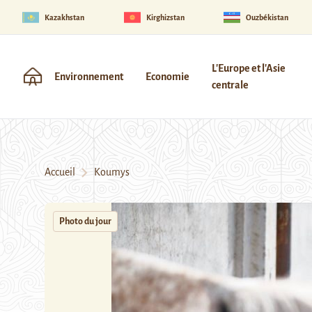
Kazakhstan
Kirghizstan
Ouzbékistan
L'Europe et l'Asie
Environnement
Economie
centrale
Accueil
Koumys
Photo du jour