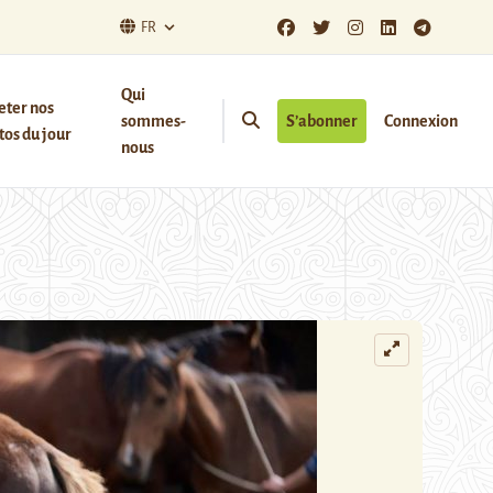
FR
Qui
eter nos
sommes-
S’abonner
Connexion
os du jour
nous